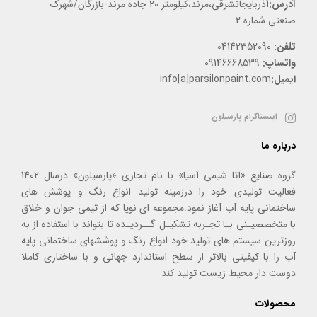
آدرس:
آذربایجانشرقی،مرند،کیلومتر 20 جاده مرند-بازرگان/شهرک
صنعتی شماره 2
تلفن:
04142352090
واتساپ:
09146668539
ایمیل:
info[a]parsilonpaint.com
اینستاگرام پارسیلون
درباره ما
گروه صنایع «آتا شیمی آسیا» با نام تجاری «پارسیلون» درسال 1402
فعالیت تولیدی خود را درزمینه تولید انواع رنگ و پوشش های
ساختمانی پایه آب آغاز نمود.مجموعه ای نوپا که از تیمی جوان و خلاق
با متخصصیـنی بـا تجـربه تشکیـل گــردیـده تا بتواند با استفاده از به
روزترین سیستم های تولید خود انواع رنگ و پوششهای ساختمانی پایه
آب را با کیفیتی بالاتر از سطح استاندارد جهانی و با ساختاری کاملا
دوست دار محیط زیست تولید کند
محصولات