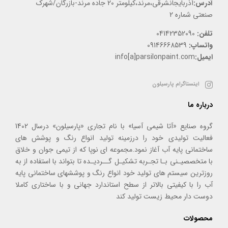
آدرس:
آذربایجانشرقی،مرند،کیلومتر 20 جاده مرند-بازرگان/شهرک
صنعتی شماره 2
تلفن:
04142352090
واتساپ:
09146668539
ایمیل:
info[a]parsilonpaint.com
اینستاگرام پارسیلون
درباره ما
گروه صنایع «آتا شیمی آسیا» با نام تجاری «پارسیلون» درسال 1402
فعالیت تولیدی خود را درزمینه تولید انواع رنگ و پوشش های
ساختمانی پایه آب آغاز نمود.مجموعه ای نوپا که از تیمی جوان و خلاق
با متخصصیـنی بـا تجـربه تشکیـل گــردیـده تا بتواند با استفاده از به
روزترین سیستم های تولید خود انواع رنگ و پوششهای ساختمانی پایه
آب را با کیفیتی بالاتر از سطح استاندارد جهانی و با ساختاری کاملا
دوست دار محیط زیست تولید کند
محصولات