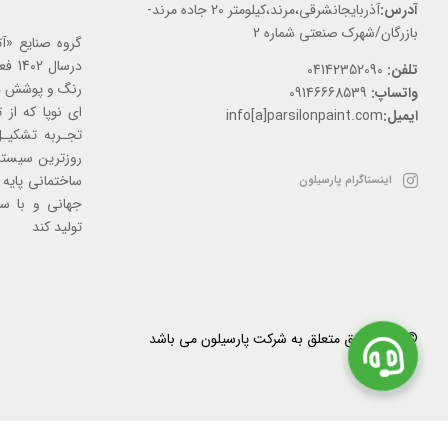
آدرس:
آذربایجانشرقی،مرند،کیلومتر 20 جاده مرند-
بازرگان/شهرک صنعتی شماره 2
گروه صنایع «آت
درسا
تلفن:
04142352090
رنگ و پوشش ها
واتساپ:
09146668539
ای نوپا که از
ایمیل:
info[a]parsilonpaint.com
تجـربه تشکیـل 
روزترین سیستم
ساختمانی پایه آ
اینستاگرام پارسیلون
جهانی و با س
تولید کند
© کلیه حقوق متعلق به شرکت پارسیلون می باشد