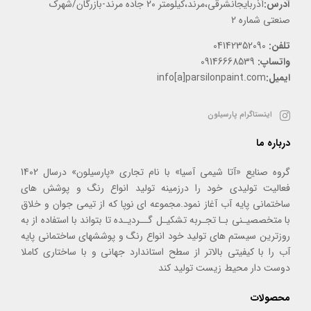
آدرس:
آذربایجانشرقی،مرند،کیلومتر 20 جاده مرند-بازرگان/شهرک
صنعتی شماره 2
تلفن:
04142352090
واتساپ:
09146668539
ایمیل:
info[a]parsilonpaint.com
اینستاگرام پارسیلون
درباره ما
گروه صنایع «آتا شیمی آسیا» با نام تجاری «پارسیلون» درسال 1402
فعالیت تولیدی خود را درزمینه تولید انواع رنگ و پوشش های
ساختمانی پایه آب آغاز نمود.مجموعه ای نوپا که از تیمی جوان و خلاق
با متخصصیـنی بـا تجـربه تشکیـل گــردیـده تا بتواند با استفاده از به
روزترین سیستم های تولید خود انواع رنگ و پوششهای ساختمانی پایه
آب را با کیفیتی بالاتر از سطح استاندارد جهانی و با ساختاری کاملا
دوست دار محیط زیست تولید کند
محصولات