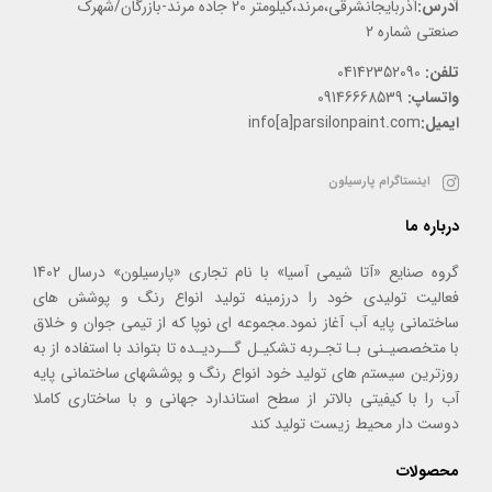
آدرس:
آذربایجانشرقی،مرند،کیلومتر 20 جاده مرند-بازرگان/شهرک
صنعتی شماره 2
تلفن:
04142352090
واتساپ:
09146668539
ایمیل:
info[a]parsilonpaint.com
اینستاگرام پارسیلون
درباره ما
گروه صنایع «آتا شیمی آسیا» با نام تجاری «پارسیلون» درسال 1402
فعالیت تولیدی خود را درزمینه تولید انواع رنگ و پوشش های
ساختمانی پایه آب آغاز نمود.مجموعه ای نوپا که از تیمی جوان و خلاق
با متخصصیـنی بـا تجـربه تشکیـل گــردیـده تا بتواند با استفاده از به
روزترین سیستم های تولید خود انواع رنگ و پوششهای ساختمانی پایه
آب را با کیفیتی بالاتر از سطح استاندارد جهانی و با ساختاری کاملا
دوست دار محیط زیست تولید کند
محصولات